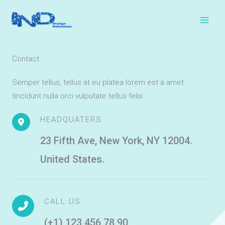
Skip
to
content
Contact
Semper tellus, tellus at eu platea lorem est a amet
tincidunt nulla orci vulputate tellus felis.
HEADQUATERS
23 Fifth Ave, New York, NY 12004.
United States.
CALL US
(+1) 123 456 78 90