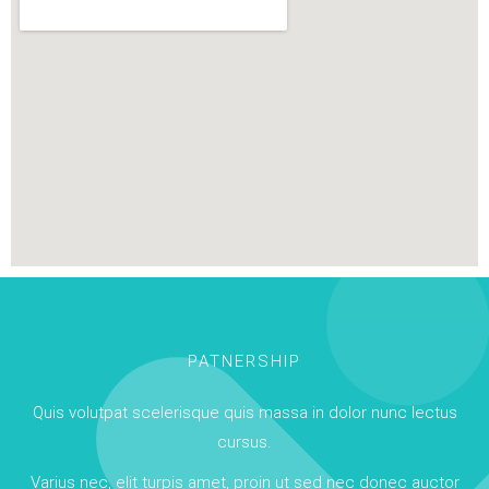
PATNERSHIP
Quis volutpat scelerisque quis massa in dolor nunc lectus
cursus.
Varius nec, elit turpis amet, proin ut sed nec donec auctor